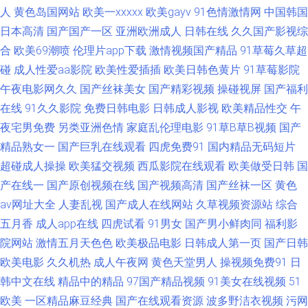
久久男人的天堂 人人艹艹 少妇性福网 亚洲97在线视频 青青草视频网 99热这
人
黄色岛国网站
欧美一xxxxx
欧美gayv
91色情激情网
中国韩国
日本高清
国产国产一区
亚洲欧洲成人
日韩在线
久久国产影视综
里是精品 国产色片影音先锋 久久国产媒体 欧美人人操 四虎密臀av蜜桃 91成
合
欧美69潮喷
伦理片app下载
激情视频国产精品
91草莓久草超
碰
成人性爱aa影院
欧美性爱插插
欧美日韩色黄片
91草莓影院
人视频18 99碰碰视频 超碰久在线 国产剧情三区 精品国产久 欧美肥老女hd
午夜电影网久久
国产丝袜美女
国产精彩视频
操碰视屏
国产福利
在线
91久久影院
免费日韩电影
日韩成人影视
欧美精品性交
午
日本一本视频 亚洲成人免费电影 91逼在线 91色色网站 国产91看 加勒比福
夜宅男免费
另类亚洲色情
家庭乱伦理电影
91草B草B视频
国产
利剧场 美女91网站黑丝 丝袜足交网址 亚洲综合色色 91视频在线观看 www
精品熟女一
国产巨乳在线观看
四虎免费91
国内精品无码短片
超碰成人操操
欧美猛交视频
西瓜影院在线观看
欧美做受日韩
国
超碰全部 福利社体验三分钟 黑丝黄色91久久 欧美a片在线 白虎美女爆操91
产在线一
国产原创视频在线
国产视频高清
国产丝袜一区
黄色
av网址大全
人妻乱视
国产成人在线网站
久草视频资源站
综合
激情都市色网 男人天堂黄色 深夜福利视频导航 亚洲第五页色图 91传媒 99热
五月香
成人app在线
四虎试看
91男女
国产男小鲜肉同
福利影
院网站
激情五月天色色
欧美极品电影
日韩成人第一页
国产日韩
精品66 成人黄色三级 韩日欧美好看剧 久久在想5 欧美内射网站 日本三级A
欧美电影
久久机热
成人午夜网
黄色天堂男人
操视频免费91
日
韩中文在线
精品中的精品
97国产精品视频
91美女在线视频
51
片 亚州三级片 91蝌蚪在线视频 www91白 东京热亚洲传媒 黄色小网战 男人
欧美
一区精品麻豆经典
国产在线观看资源
波多野洁衣视频
污网