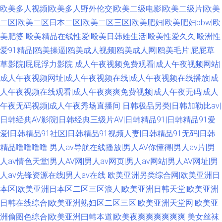
欧美多人视频|欧美多人野外伦交|欧美二级电影|欧美二级片|欧美
二区|欧美二区日本二区|欧美二区三区|欧美肥妇|欧美肥妇bbw|欧
美肥婆
殴美精品在线性爱|殴美日韩姓生活|殴美性爱久久|殴洲性
爱91精品|鸥美操逼|鸥美成人视频|鸥美成人网|鸥美毛片|屁屁草
草影院|屁屁浮力影院
成人午夜视频免费观看|成人午夜视频网站|
成人午夜视频网址|成人午夜视频在线|成人午夜视频在线播放|成
人午夜视频在线观看|成人午夜爽爽免费视频|成人午夜无码|成人
午夜无码视频|成人午夜秀场直播间
日韩极品另类|日韩加勒比av|
日韩经典AV影院|日韩经典三级片AV|日韩精品91|日韩精品91爱
爱|日韩精品91社区|日韩精品91视频人妻|日韩精品91无码|日韩
精品噜噜噜噜
男人av导航在线播放|男人AV你懂得|男人av片|男
人av情色天堂|男人AV网|男人av网页|男人av网站|男人AV网址|男
人av先锋资源在线|男人av在线
欧美亚洲另类综合网|欧美亚洲日
本区|欧美亚洲日本区二区三区浪人|欧美亚洲日韩天堂|欧美亚洲
日韩在线综合|欧美亚洲熟妇区二区三区|欧美亚洲天堂网|欧美亚
洲偷图色综合|欧美亚洲曰韩本道|欧美夜爽爽爽爽爽爽
美女丝袜