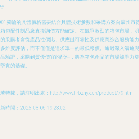
##
d001腳輪的具體價格需要結合具體技術參數和采購方案向廣州市
寶箱包配件制品廠直接詢價方能確定。在競爭激烈的箱包市場，
智的采購者會從產品性價比、供應鏈可靠性及供應商綜合服務能
等多維度評估，而不僅僅是追求單一的最低報價。通過深入溝通
樣品驗證，采購到質優價宜的配件，將為箱包產品的市場競爭力
定堅實的基礎。
若轉載，請注明出處：http://www.hrbzhyx.cn/product/79.html
新時間：2026-08-06 19:23:02