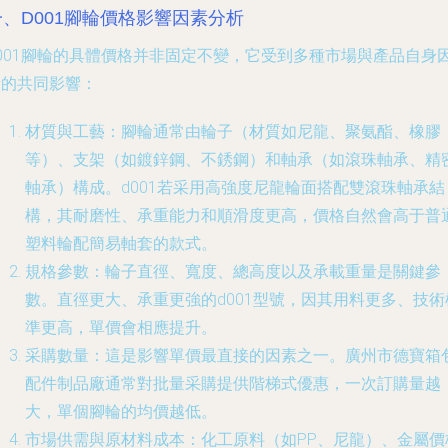
一、D001腳輪價格影響因素分析
d001腳輪的具體價格并非固定不變，它受到多種市場與產品自身
素的共同影響：
材質與工藝
：腳輪通常由輪子（材質如尼龍、聚氨酯、橡膠
等）、支架（如鍍鋅鋼、不銹鋼）和軸承（如滾珠軸承、精
軸承）構成。d001若采用高強度尼龍輪面搭配雙滾珠軸承結
構，其耐磨性、承重能力和順滑度更高，價格自然會高于普
塑料輪配簡易軸套的款式。
規格參數
：輪子直徑、寬度、總高度以及承載重量是關鍵參
數。直徑更大、承重更強的d001型號，因其用料更多、技術
準更高，單價會相應提升。
采購數量
：這是影響單價最直接的因素之一。廣州市德寶箱
配件制品廠通常對批量采購提供階梯式優惠，一次訂購量越
大，單個腳輪的均價越低。
市場供需與原材料成本
：化工原料（如PP、尼龍）、金屬價