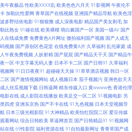
是干五月天 超碰97极品9 成人电影AV 国产白丝探花 激情av入口 欧美14p 日
美午夜极品
性欧美ⅩⅩⅩⅩ乱
欧美色色六月天
91影视网
午夜伦不
卡
加勒比性爱网
青草国产在线视频
亚洲国产精品导航
欧美色淫
韩精品一品二品 少妇影院在线 亚洲色情小说网 91豆花视频 91在线丝袜 AV
波多野结依电影
91狠狠撸
成人深夜电影
精品国产美女剃毛
加
勒比熟女
91碰在线
欧美裸模
萌白酱国产一区
美国一级AV
国产
在线资源站 丁香五月久久综合 国成精品九区 久久精品国产视频 日本黄碟视
人在线成免费
免费黄色A片网址
微拍福利国产视频
国产人成无
码视频
国产原创区色花堂
在线免费黄A片
久草福利
乱伦家庭
成
频直播 午夜av伦理片 亚洲一区在线 91大神黑丝在线 91日韩在线观看 超碰在
人午夜免费视频
人妖射精
国产屁屁
国产精品天干天
国产精品午
线37 国产色资源 韩国操人人 九一破解版 美女在线播放 欧美亚综合另类 五
夜一区
中文字幕无码人妻
日本不卡二区
国产日韩91
久草福利
视频网
91日日夜夜91
超碰碰天天操
91草草酒店视频
韩日一区
月花麻豆传媒 亚洲色97 91tv 91视屏免费看 avwww深夜 传媒精品com 国产
二区
国产激情视频网站
成人视频日本
茄子视频污
亚洲色欲天天
成人丝瓜视频下载
日韩逼网
精东传媒入口
黄wwww色
香港伦理
三级片视频 极品尤物自慰喷水 玖玖爱导航 欧美女色色com 婷婷一期二期 亚
电影在线
成人影院在线播放
欧美足交一区二区
91视频电影
另
类四虎
亚洲东京热
国产不卡在线
91九色视频
日本天堂视频导
洲第一夜页 91n免费处女在 99热婷婷 丰满熟妇乱子另类 超碰人人爱人人 欧
航
日本三级光棍影院
91大神精品
欧美怡红院院二区
爱豆传媒
观看网站
综合日韩欧美
草逼网首页
国产日韩精品91
91视频网
美性爱AA 欧美交配网 99爱草 大香蕉伊人AV 国产一二一二级 极品丝袜白浆
站在线
69性影院
福利资源在线
91自拍最新网址
青青草国产成