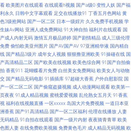
久久超碰久久超碰 日韩免费成人网站 伊人91社 AV韩日性爱 国产熟女69 另
看
欧美图片在线观看
在线观看h视频
国产a级0
变性人妖
国产福
利永久
日韩中文字幕观看
足交在线播放91
丁香五月色网站
黄
类综合网 日韩性爱电影 中文字幕久久精品 国产福利一区二区 日韩欧美久久
色3级抢网站
国产一区二区
日本一级婬片
久久免费手机视频
学
生妹Av网站
亚洲人成免费网站
91大神自拍
福利片在线观看
国
亚洲另类偷拍精品 91精品手机9 av资源一 成人小电影91 福利合集92午夜 欧
产成人内射无码
激情五月极品婷婷
国产剧情精品
成人三级伦理
免费
偷怕欧美亚州图片
国产AV国产AV
97亚洲精华液
国内精自
美自拍视频 偷拍偷窥婷婷视频 肏屄高清视频不卡 国产精品自拍一区 精品久
线
国产精品3级片
成年女人视频
狠狠撸亚洲欧美
91操碰在线
国
久成人网站 狼友视频网 欧美A片高清视频 欧洲三级片片区 熟女视频免费 91
产高清精品二区
国产欧美在线视频
欧美色综合网
91国产自拍偷
拍
香蕉911
花蝴蝶看片免费
白丝美女免费网站
欧美女人与动物
次元黄人版 91沙发视频 97福利 www91海角 超碰99人人妻 国产福利在线 精
交
国产精品无码电影
91插插库
97超碰大香蕉
户外自慰影院
国
产一区二区二区
国产偷窥盗摄视频
成人动漫网站观看
欧美第一
品国产乱 丝袜天堂网 国产乱人一区 蜜桃91亚洲精选 日本色播 97资源人人
页夜夜
91成人精品视频
蜜桃爱爱视频
乱伦熟女五月天
91香蕉
视
福利在线视频直播
一区xxxxx
岛国大片免费视频
一道日本亚
超碰97人人操 传媒在线看 国厂黄色 黄色精品资源网 久久一期二期中文 蜜桃
洲香蕉
国产91高清精品
国产一区二区福利
伦理在线播放
人妻
久久av一区 日日干精品免费 亚洲潮喷在线播放 91cvom网站 91色主站 97就
无码精品
91自拍在线观看
国产一级片内射
夜夜骑青青草
欧美
色图人妻
在线免费欧美视频
免费黄色毛片
成人精品无码视频
欧