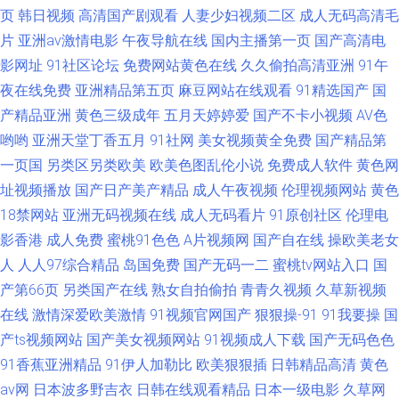
页
韩日视频
高清国产剧观看
人妻少妇视频二区
成人无码高清毛
片
亚洲av激情电影
午夜导航在线
国内主播第一页
国产高清电
影网址
91社区论坛
免费网站黄色在线
久久偷拍高清亚洲
91午
夜在线免费
亚洲精品第五页
麻豆网站在线观看
91精选国产
国
产精品亚洲
黄色三级成年
五月天婷婷爱
国产不卡小视频
AV色
哟哟
亚洲天堂丁香五月
91社网
美女视频黄全免费
国产精品第
一页国
另类区另类欧美
欧美色图乱伦小说
免费成人软件
黄色网
址视频播放
国产日产美产精品
成人午夜视频
伦理视频网站
黄色
18禁网站
亚洲无码视频在线
成人无码看片
91原创社区
伦理电
影香港
成人免费
蜜桃91色色
A片视频网
国产自在线
操欧美老女
人
人人97综合精品
岛国免费
国产无码一二
蜜桃tv网站入口
国
产第66页
另类国产在线
熟女自拍偷拍
青青久视频
久草新视频
在线
激情深爱欧美激情
91视频官网国产
狠狠操-91
91我要操
国
产ts视频网站
国产美女视频网站
91视频成人下载
国产无码色色
91香蕉亚洲精品
91伊人加勒比
欧美狠狠插
日韩精品高清
黄色
av网
日本波多野吉衣
日韩在线观看精品
日本一级电影
久草网