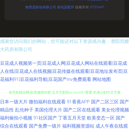
海熠茂箱包有限公司
箱包及配件
版權所有
SITEMAP
感谢您访问我们的网站，您可能还对以下资源感兴趣：濮阳卮艘
大药房有限公司
豆花成人视频第一页|豆花成人网|豆花成人网站在线观看|豆花成
人在线|豆花成人在线视频|豆花传媒在线观看|豆花地址发布页|豆
花福利91|豆花福利导航|豆花国产mv免费观看
网站地图
日本一级大片
微拍福利在线观看
91香蕉APP
国产二区三区
国产
超碰国产人人草 深夜AV网 岛国大片av在线 极品色av影院 久草免费福利视频
精品性
乱伦种子
美国伦理大片
国产二区在线观看
美女伦理视频
老司机桃花网 欧美激情内射 五月天影院av www91爱爱 丰满少妇中文字幕
福利偷拍小视频
91社区国产
丁香五月天堂
欧美变态一区
国产
综合在线观看
国产免费一级片
福利视频资源站
成人午夜在线观