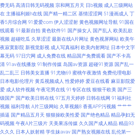
费无码
高清日韩无码视频
宗和网五月天
日b视频
成人三级网站
偷拍色图首页 成人区人妻视频 人人艹人 成人精品免费网 老司机草草网 丝袜
在
主播福利姬h在线
国产精一精二区
基情涩涩网
51漫画成人
丁
足交资源
香5月综合网
91爱爱com
伊人涩涩射
黄色视频网址导航
91国在
线观看
91最新自拍
黄色软件91
国产操女人
国产乱人
欧美乱欲
视频
超碰吃瓜
久草涩涩
最新在线A片网址
黄色视屏网站
欧美午
夜寂寞影院
新视觉影视
成人写真福利
欧美内射网址
日本中文字
幕无码
97日穴网
成人免费在线
精品国产免费观看
国产不卡高
清
91av在线播放
91制作传媒
岛国av资源
超碰91资源
国产乱一
乱二乱三
日韩美女直播
91尤物69
蜜桃午夜激情
免费伦理电影
日本电影伦理片
黄瓜视频成人
性爱婷婷
爱豆在线看
麻豆影院爱
爱
成人软件视频
午夜宅男在线
91专区在线
狠狠干欧美
国产三
级国产
国产欧美日韩在线
97五月天婷婷
日韩在线网
91福利社
视频
福利导航
A片三级网站
久草视频8
香蕉APP污视频
艹艹艹
插逼
国产精品五月天
狠狠操欧美性爱
国产绝色精品
精品孕妇无
码视频
午夜A片三级片
天美果冻传媒
久久国产成人精品
精品93
久久久
日本人妖射精
学生妹avav
国产熟女视频在线
乱伦第一