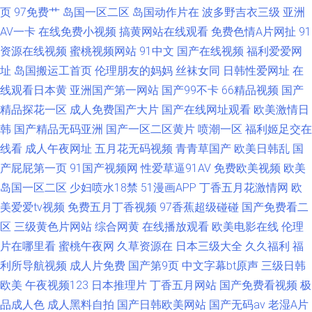
页
97免费艹
岛国一区二区
岛国动作片在
波多野吉衣三级
亚洲
AV一卡
在线免费小视频
搞黄网站在线观看
免费色情A片网扯
91
资源在线视频
蜜桃视频网站
91中文
国产在线视频
福利爱爱网
址
岛国搬运工首页
伦理朋友的妈妈
丝袜女同
日韩性爱网址
在
线观看日本黄
亚洲国产第一网站
国产99不卡
66精品视频
国产
精品探花一区
成人免费国产大片
国产在线网址观看
欧美激情日
韩
国产精品无码亚洲
国产一区二区黄片
喷潮一区
福利姬足交在
线看
成人午夜网址
五月花无码视频
青青草国产
欧美日韩乱
国
产屁屁第一页
91国产视频网
性爱草逼91AV
免费欧美视频
欧美
岛国一区二区
少妇喷水18禁
51漫画APP
丁香五月花激情网
欧
美爱爱tv视频
免费五月丁香视频
97香蕉超级碰碰
国产免费看二
区
三级黄色片网站
综合网黄
在线播放观看
欧美电影在线
伦理
片在哪里看
蜜桃午夜网
久草资源在
日本三级大全
久久福利
福
利所导航视频
成人片免费
国产第9页
中文字幕bt原声
三级日韩
欧美
午夜视频123
日本推理片
丁香五月网站
国产免费看视频
极
品成人色
成人黑料自拍
国产日韩欧美网站
国产无码av
老湿A片