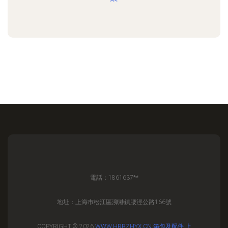
電話：1861637**
地址：上海市松江區泖港鎮腰涇公路166號
COPYRIGHT © 2026
WWW.HRBZHYX.CN
箱包及配件
上