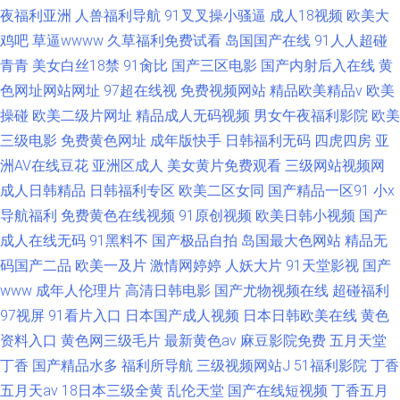
夜福利亚洲
人兽福利导航
91叉叉操小骚逼
成人18视频
欧美大
鸡吧
草逼wwww
久草福利免费试看
岛国国产在线
91人人超碰
青青
美女白丝18禁
91肏比
国产三区电影
国产内射后入在线
黄
色网址网站网址
97超在线视
免费视频网站
精品欧美精品v
欧美
操碰
欧美二级片网址
精品成人无码视频
男女午夜福利影院
欧美
三级电影
免费黄色网址
成年版快手
日韩福利无码
四虎四房
亚
洲AV在线豆花
亚洲区成人
美女黄片免费观看
三级网站视频网
成人日韩精品
日韩福利专区
欧美二区女同
国产精品一区91
小x
导航福利
免费黄色在线视频
91原创视频
欧美日韩小视频
国产
成人在线无码
91黑料不
国产极品自拍
岛国最大色网站
精品无
码国产二品
欧美一及片
激情网婷婷
人妖大片
91天堂影视
国产
www
成年人伦理片
高清日韩电影
国产尤物视频在线
超碰福利
97视屏
91看片入口
日本国产成人视频
日本日韩欧美在线
黄色
资料入口
黄色网三级毛片
最新黄色av
麻豆影院免费
五月天堂
丁香
国产精品水多
福利所导航
三级视频网站J
51福利影院
丁香
五月天av
18日本三级全黄
乱伦天堂
国产在线短视频
丁香五月