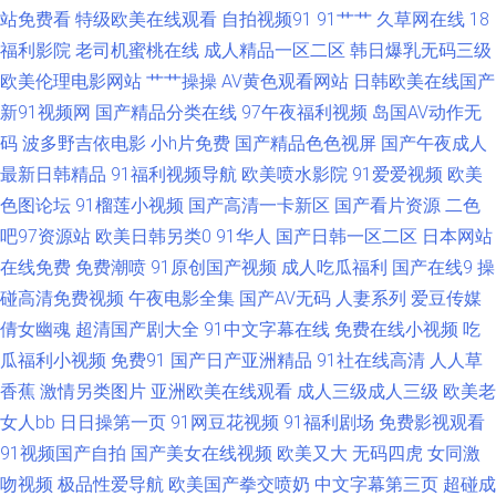
天堂成人AV 人妖66AV 亚洲毛片基地专区 91免费观看视频 99三级伦理片网
站免费看
特级欧美在线观看
自拍视频91
91艹艹
久草网在线
18
福利影院
老司机蜜桃在线
成人精品一区二区
韩日爆乳无码三级
成人微拍福利导航 国产视频h 麻豆东京热蜜桃 青娱乐国产91 午夜黄色网 91
欧美伦理电影网站
艹艹操操
AV黄色观看网站
日韩欧美在线国产
新91视频网
国产精品分类在线
97午夜福利视频
岛国AV动作无
福利专区 97资源亚洲 成人超踫 国产欧美偷日韩 萌白酱白虎一线天 日本瑟天
码
波多野吉依电影
小h片免费
国产精品色色视屏
国产午夜成人
最新日韩精品
91福利视频导航
欧美喷水影院
91爱爱视频
欧美
堂 婷婷五月花 中文字幕美腿丝袜 91新网址 超碰在线免费9 含羞草av社区 欧
色图论坛
91榴莲小视频
国产高清一卡新区
国产看片资源
二色
吧97资源站
欧美日韩另类0
91华人
国产日韩一区二区
日本网站
美TV一二三 日韩免费一级 91午夜福利导航 超碰人人在线 黑人精品区97 老
在线免费
免费潮喷
91原创国产视频
成人吃瓜福利
国产在线9
操
司机福利社区 青青超碰 熟女福利导航 在线成人 99国产丝袜足交 日本二三区
碰高清免费视频
午夜电影全集
国产AV无码
人妻系列
爱豆传媒
倩女幽魂
超清国产剧大全
91中文字幕在线
免费在线小视频
吃
不卡 伊人肏屄 97资源国产 成人无码超碰 黄色视频链接 欧美成人第一页 色
瓜福利小视频
免费91
国产日产亚洲精品
91社在线高清
人人草
香蕉
激情另类图片
亚洲欧美在线观看
成人三级成人三级
欧美老
天堂91 伊人黄色在线播放 91茄子老司机 超碰av人人 国产自慰大片在线 欧美
女人bb
日日操第一页
91网豆花视频
91福利剧场
免费影视观看
91视频国产自拍
国产美女在线视频
欧美又大
无码四虎
女同激
美色日韩 天天操精品 18欧美午夜网站 wwwcom黄 国产操逼视频在线 老司机
吻视频
极品性爱导航
欧美国产拳交喷奶
中文字幕第三页
超碰成