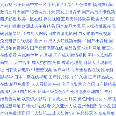
制服丝袜 日韩色图合集 亚洲色图28p 97v传媒 国产视频一二三四 老司机网
人影视
欧美日韩中文一区
手机看片1204
91色快播
福利撸影院
激情五月天国产
综合网五月天
美女主播青草
国产高清不卡视频
址 日韩成人综合网 亚州色图另类 欧美九九婷婷 白丝美女后入内射 青青操逼
四虎影视
欧美一区在线
操碰视频
五月天婷婷欧美
欧美大BB
国
产福利啪啪
欧洲成人午夜精品
国产精品美乳
男人操蜜桃视频
无
网 爱福利秒拍广场 欧美色色综合图片 老湿久久 91视频网站网址 国产网址
码射精网站
18成年人网站
日本高清电影网
男女啪啪午夜视频
免费电影在线观看
亚洲ab
成人少妇视频导航
91国产小青蛙
国
熟女黑丝足交 91大神免费网址 97国产福利影院 97超碰影视 豆花社区av 九
产成年免费网站
国产视频高清在线
精品香蕉
求a片网址
麻豆tv
在线观看
在线撸丝片
91草碰
国产成人激情视频
黑料吃瓜精品
一蜜桃视频 91小电影 麻豆免费男女叉草 国产午夜诱惑 男人资源色123 日韩
偷拍
91大神合集
成人拍拍拍免费
香港伦理剧
日韩大片观看网
伊人色 91资源站 91精片 亚洲影视一二三区 玖玖艹逼综合网 亚洲无码东方
址
日韩免费电影
91羞羞视频
国产网站
青草全福视在线
性导航
影视AV
日本一级在线视频
国产好片浮力
91久操
国产精品成人
AV 精东一级片aV 91黑丝美女 狠狠撸成人在线 亚洲天堂激情网 大香蕉五月
在线
精品免费看
人人看操碰
午夜伦理电影网
久久国自产拍精品
高清乱码0
国产欧美
日韩三级黄色A片
伦理电影亚洲国产
福利
丁香 性交A片殴美少妇 大香蕉55 久久不射一区 韩国久久精品视频 97操逼 国
姬黄色网址
欧美伊人影院
丁香成人五月花
黄色网网址女
久草视
频最新网址
日韩大片在线看
久久亚洲人成
亚州色图乱伦小说
国
产人妖伪娘 网站91视频 AAA淫网 日本人妻三级 AV无码破解 久久国产精品四
产va免费观看
国产人妖第二
成人影片h
91色婷婷瑟色
东京热狠