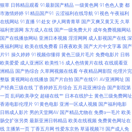
狠草
日韩精品观看
91最新国产精品
一级黄色网
91色色人妻
都
虎 足交视频网站 后入jk 伊人青青大香蕉 黄色ws视频 91看片网站 91福利专
市激情婷婷
91精品国产91
云涩福利在线导航
91视色
午夜福利
区 福利伦理影院 午夜小视频在线 AV成人大黄色 欧美久草网 福利在线观看1
在线网站
91直播
91处女
伊人网青青草
国产又爽又黄又无
久草
福利资源网
东方成人在线
国产一级免费大片
成年免费视频网站
日本瑟天堂 www91免费 欧美色网1区 99超碰导航 黄色网页版 日韩在线一二
国产在线播放网站
亚洲日本视频
淫淫网网
成人影视国产在线
深
夜福利网址
欧美在线免费看
日夜夜欧美
国产大片中文字幕
国产
99碰碰 欧美色图日韩TV 日本一本道影院 精品思思久久 欧美人妖屄 变态另类
片91
操久婷婷
91视频你懂得
黄色三级片毛片
免费电影片
日韩
欧美爱爱
成人亚洲区
欧美性16
成人色情黄片在线
在线观看亚
电影av 人妖66AV www91免费 蜜桃AV鲁一 伊人白虎五月天 福利视频在线 日
洲精品
国产热综合
久草网视频在线看
午夜精品网影院
伦理片完
韩A级视频 草逼电影网站 丁香亚洲午夜激情 少妇午夜影院 大香蕉就去干 国
整版
黄视网站在线播放
国产片自拍
国产在线91
AV亚洲网址
国
产经典三级在线
丁香婷婷五月综合
五月花亚洲综合
国产影院第
产自慰大片在线 东方AV在线观看 欧美黑人日韩六区 亚洲76页 AV伊人电影
一页
乱码欧美孕交
超碰在线艹
日本在线护士
黄色三级免费网址
香港电影伦理片
91黄色电影
亚洲一区成人视频
国产福利电影
韩国黄色片三级 亚洲色情五月天 美女足交91 91丝袜论坛 日韩岛国视频 国产
日韩成人影片
男的天堂网AV
国产精品尤物在
免费a一毛片
欧美
肠交扩张另类
最新亚洲日韩精品
欧美在线视频
免费黄色网址在
欧美日产精品 人人草人人操 日本三级黄级黄艳 激情五月欧美 午夜理论影院
线
主播第一页
丁香五月网
性爱东京热
草逼视频78
国产成人免