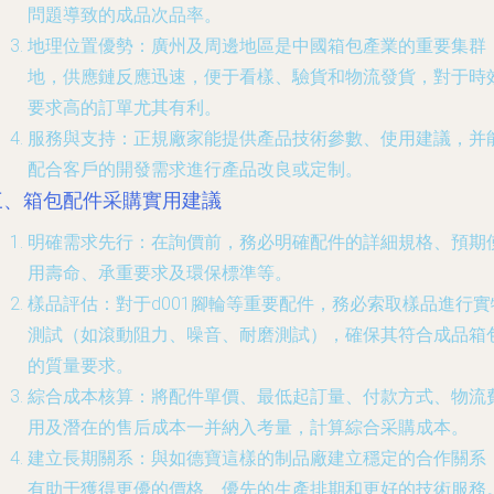
問題導致的成品次品率。
地理位置優勢
：廣州及周邊地區是中國箱包產業的重要集群
地，供應鏈反應迅速，便于看樣、驗貨和物流發貨，對于時
要求高的訂單尤其有利。
服務與支持
：正規廠家能提供產品技術參數、使用建議，并
配合客戶的開發需求進行產品改良或定制。
三、箱包配件采購實用建議
明確需求先行
：在詢價前，務必明確配件的詳細規格、預期
用壽命、承重要求及環保標準等。
樣品評估
：對于d001腳輪等重要配件，務必索取樣品進行實
測試（如滾動阻力、噪音、耐磨測試），確保其符合成品箱
的質量要求。
綜合成本核算
：將配件單價、最低起訂量、付款方式、物流
用及潛在的售后成本一并納入考量，計算綜合采購成本。
建立長期關系
：與如德寶這樣的制品廠建立穩定的合作關系
有助于獲得更優的價格、優先的生產排期和更好的技術服務