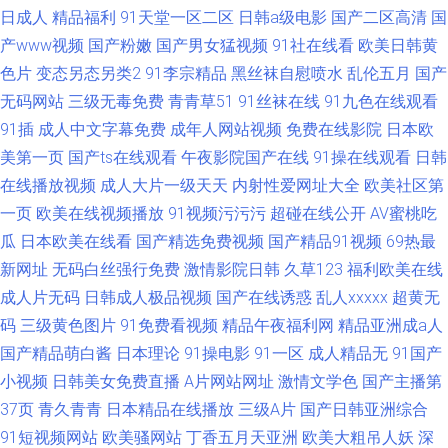
日成人
精品福利
91天堂一区二区
日韩a级电影
国产二区高清
国
产www视频
国产粉嫩
国产男女猛视频
91社在线看
欧美日韩黄
色片
变态另态另类2
91李宗精品
黑丝袜自慰喷水
乱伦五月
国产
无码网站
三级无毒免费
青青草51
91丝袜在线
91九色在线观看
91插
成人中文字幕免费
成年人网站视频
免费在线影院
日本欧
美第一页
国产ts在线观看
午夜影院国产在线
91操在线观看
日韩
在线播放视频
成人大片一级天天
内射性爱网址大全
欧美社区第
一页
欧美在线视频播放
91视频污污污
超碰在线公开
AV蜜桃吃
瓜
日本欧美在线看
国产精选免费视频
国产精品91视频
69热最
新网址
无码白丝强行免费
激情影院日韩
久草123
福利欧美在线
成人片无码
日韩成人极品视频
国产在线诱惑
乱人xxxxx
超黄无
码
三级黄色图片
91免费看视频
精品午夜福利网
精品亚洲成a人
国产精品萌白酱
日本理论
91操电影
91一区
成人精品无
91国产
小视频
日韩美女免费直播
A片网站网址
激情文学色
国产主播第
37页
青久青青
日本精品在线播放
三级A片
国产日韩亚洲综合
91短视频网站
欧美骚网站
丁香五月天亚洲
欧美大粗吊人妖
深