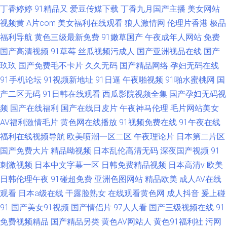
丁香婷婷
91精品又
爱豆传媒下载
丁香九月国产主播
美女网站
视频黄
A片com
美女福利在线观看
狼人激情网
伦理片香港
极品
福利导航
黄色三级最新免费
91嫩草国产
午夜成年人网站
免费
国产高清视频
91草莓
丝瓜视频污成人
国产亚洲视品在线
国产
玖玖
国产免费毛不卡片
久久无码
国产精品网络
孕妇无码在线
91手机论坛
91视频新地址
91日逼
午夜啪视频
91啪水蜜桃网
国
产二区无码
91日韩在线观看
西瓜影院视频全集
国产孕妇无码视
频
国产在线福利
国产在线日皮片
午夜神马伦理
毛片网站美女
AV福利激情毛片
黄色网在线播放
91视频免费在线
91午夜在线
福利在线视频导航
欧美喷潮一区二区
午夜理论片
日本第二片区
国产免费大片
精品呦视频
日本乱伦高清无码
深夜国产视频
91
刺激视频
日本中文字幕一区
日韩免费精品视频
日本高清v
欧美
日韩伦理午夜
91碰超免费
亚洲色图网站
精品欧美
成人AV在线
观看
日本a级在线
干露脸熟女
在线观看黄色网
成人抖音
爰上碰
91
国产美女91视频
国产情侣片
97人人看
国产三级视频在线
91
免费视频精品
国产精品另类
黄色AV网站人
黄色91福利社
污网