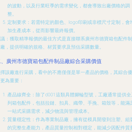
的波動，以及行業旺季的需求變化，都會導致出廠價格的調
整。
定制要求
：若需特定的顏色、logo印刷或非標尺寸定制，會
加生產成本，從而影響最終報價。
建議
：獲取精準報價的最佳方式是直接聯系廣州市德寶箱包配件
品廠，提供明確的規格、材質要求及預估采購數量。
二、廣州市德寶箱包配件制品廠綜合采購價值
選擇該廠進行采購，看中的不應僅僅是單一產品的價格，其綜合
勢更為重要：
產品線齊全
：除了d001這類具體腳輪型號，工廠通常提供全
列箱包配件，包括拉鏈、扣具、織帶、手挽、箱殼等，能滿
一站式采購需求，減少物流與管理成本。
質量穩定性
：作為專業制品廠，擁有從模具開發到注塑、組
的完整生產能力，產品質量控制相對穩定，能減少因配件質