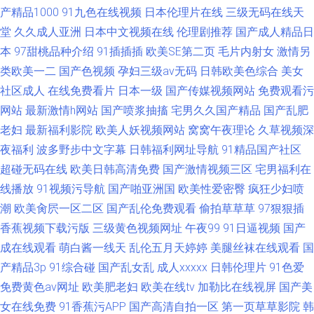
产精品1000
91九色在线视频
日本伦理片在线
三级无码在线天
堂
久久成人亚洲
日本中文视频在线
伦理剧推荐
国产成人精品日
本
97甜桃品种介绍
91插插插
欧美SE第二页
毛片内射女
激情另
类欧美一二
国产色视频
孕妇三级av无码
日韩欧美色综合
美女
社区成人
在线免费看片
日本一级
国产传媒视频网站
免费观看污
网站
最新激情h网站
国产喷浆抽搐
宅男久久国产精品
国产乱肥
老妇
最新福利影院
欧美人妖视频网站
窝窝午夜理论
久草视频深
夜福利
波多野步中文字幕
日韩福利网址导航
91精品国产社区
超碰无码在线
欧美日韩高清免费
国产激情视频三区
宅男福利在
线播放
91视频污导航
国产啪亚洲国
欧美性爱密臀
疯狂少妇喷
潮
欧美肏屄一区二区
国产乱伦免费观看
偷拍草草草
97狠狠插
香蕉视频下载污版
三级黄色视频网址
午夜99
91日逼视频
国产
成在线观看
萌白酱一线天
乱伦五月天婷婷
美腿丝袜在线观看
国
产精品3p
91综合碰
国产乱女乱
成人xxxxx
日韩伦理片
91色爱
免费黄色av网址
欧美肥老妇
欧美在线tv
加勒比在线视屏
国产美
女在线免费
91香蕉污APP
国产高清自拍一区
第一页草草影院
韩