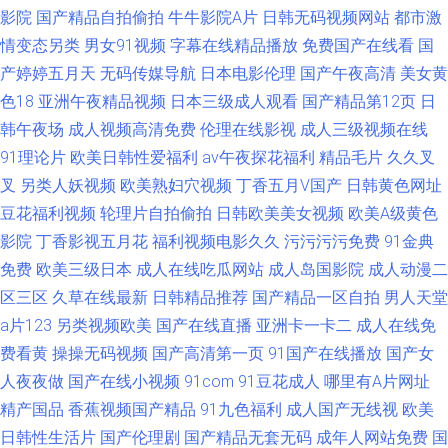
影院
国产精品自拍偷拍
牛牛影院A片
日韩无码视频网站
都市激
情变态另类
男女91视频
字幕在线精品播放
免费国产在线看
国
产婷婷五月天
无码传媒导航
日本电影伦理
国产午夜高清
美女黄
色18
亚洲午夜精品视频
日本三级成人观看
国产精品第12页
日
韩午夜场
成人视频高清免费
伦理在线影视
成人三级视频在线
91理论片
欧美日韩性爱福利
av午夜探花福利
精品毛片
久久叉
叉
另类人妖视频
欧美熟妇穴视频
丁香五月V国产
日韩黄色网址
豆花福利视频
轮理片自拍偷拍
日韩欧美美女视频
欧美A级黄色
影院
丁香影视五月花
福利视频电影久久
污污污污免费
91金典
免费
欧美三级日本
成人在线吃瓜网站
成人岛国影院
成人动漫二
区三区
久草在线最新
日韩精品推荐
国产精品一区自拍
男人天堂
a片123
另类视频欧美
国产在线直播
亚洲卡一卡二
成人在线免
费看黄
操操无码视频
国产高清第一页
91国产在线播放
国产女
人夜夜做
国产在线小视频
91com
91豆花成人
哪里有A片网址
精产国品
香蕉视频国产精品
91九色福利
成人国产无线视
欧美
日韩性生活片
国产伦理剧
国产精品无套无码
成年人网站免费
国