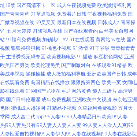
址18禁
国产高清不卡二区
成人午夜视频免费
欧美激情福利网
国产青青青草
91草逼视频
免费看片日韩
午夜视频福利免费
国
产嫩草视频在线
69叉叉叉
最新日本在线视频
日韩成人a
青青操
91
五月天婷婷
91短视频在线
国产在线观看的
白丝美女自慰网
站
91福利免费视频
加勒比91AV
91在线观看
黄网站av在线
国产
视频
狠狠擼狠狠擼
91桃色小视频
91激情
91干啪啪
青青操青青
干
主播诱惑无码专区
欧美视频电影
91播放
麻豆桃色网站
亚洲
欧美国产另类
欧美伦理另类
国产刺激对白
在线观看91精品
欧
美成年视频
操碰操揉
成人微拍福利导航
亚洲欧美国产日韩
成年
在线观看免费
岛国精品在线播放
狠狠撸第四色
欧美一页
女同电
影在线观看
91网国产尤物在
毛片网站黄色
狼人三级片
高清男
同
国产日韩伦理淫
成年免费视频
亚洲欧美中文视频
东京热亚洲
色图
蜜桃成人超碰网
91精品小视频
久草福利免费视影
五月天
堂网
成人富二代app
99人妻97|99人妻精品日韩欧美|99人妻
热|99人妻热只有|99人妻人人妻人人妻|99人妻人人澡人人爽|99
人妻性爱自拍视频|99人妻伊人|99人妻在线视频|99人妻在线影院